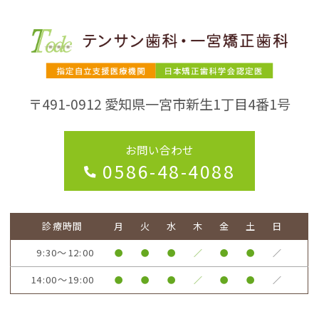
〒491-0912
愛知県一宮市新生1丁目4番1号
お問い合わせ
0586-48-4088
診療時間
月
火
水
木
金
土
日
9:30～12:00
●
●
●
／
●
●
／
14:00～19:00
●
●
●
／
●
●
／