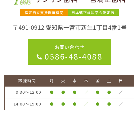
〒491-0912
愛知県一宮市新生1丁目4番1号
お問い合わせ
0586-48-4088
診療時間
月
火
水
木
金
土
日
9:30～12:00
●
●
●
／
●
●
／
14:00～19:00
●
●
●
／
●
●
／